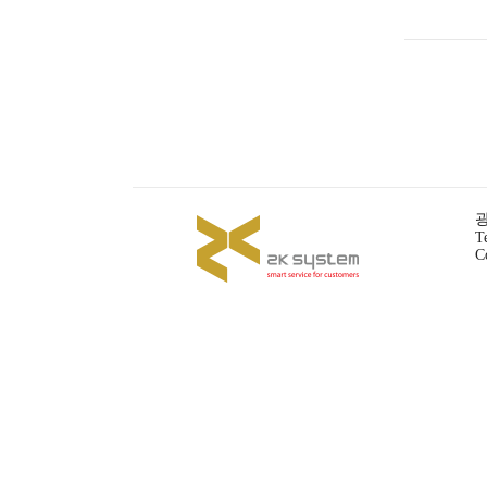
광
T
C