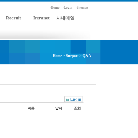
·Home
·Login
·Sitemap
Recruit
Intranet
사내메일
Home
>
Surport > Q&A