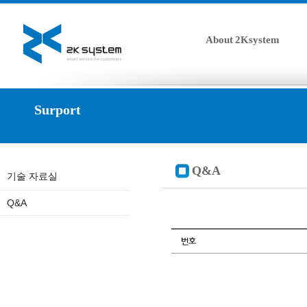
About 2Ksystem
Surport
Q&A
기술 자료실
Q&A