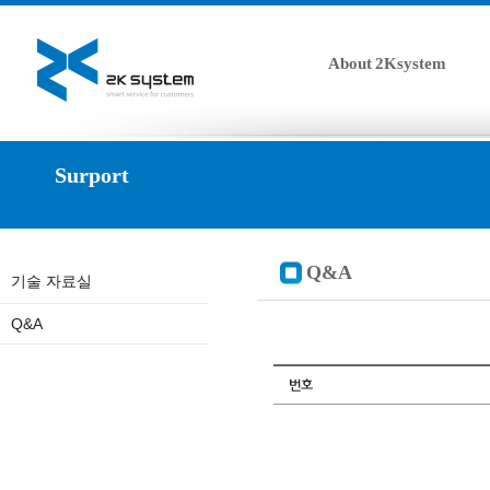
About 2Ksystem
Surport
Q&A
기술 자료실
Q&A